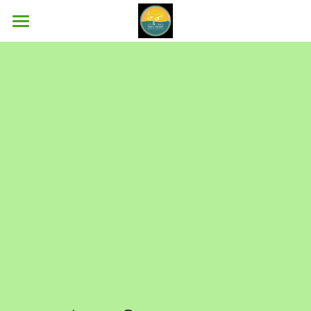
Bienvenue
L'équipe
Infrastructures
Activités
Pensions
Leçons
Stages
Album photos
Activités de l'ASBL