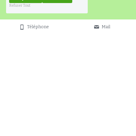
Refuser Tout
Téléphone
Mail
Centre Equestre DES ALTANES © 2016
Place d'Audregnies 25
7382 Audregnies
Politique de confidentialité